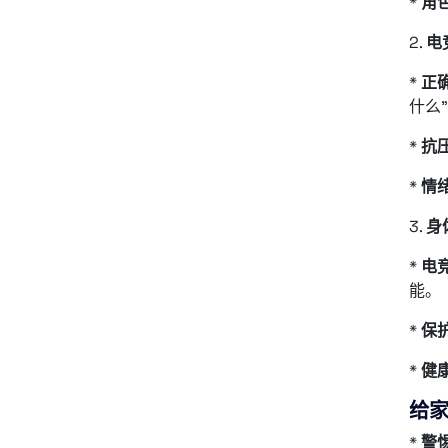
*
角
2.
电
*
正
什么
*
抗
*
情
3.
身
*
电
能。
*
保
*
健
给
*
警