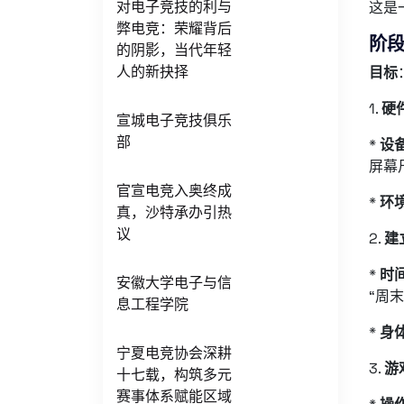
对电子竞技的利与
这是
弊电竞：荣耀背后
阶段
的阴影，当代年轻
人的新抉择
目标
1.
硬
宣城电子竞技俱乐
部
*
设
屏幕
官宣电竞入奥终成
*
环
真，沙特承办引热
议
2.
建
*
时
安徽大学电子与信
“周
息工程学院
*
身
宁夏电竞协会深耕
3.
游
十七载，构筑多元
赛事体系赋能区域