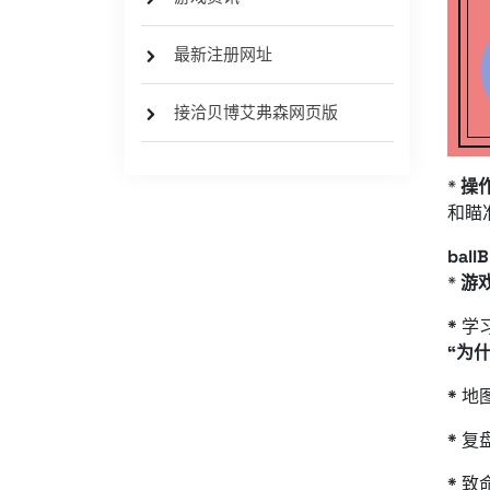
最新注册网址
接洽贝博艾弗森网页版
*
操
和瞄
bal
*
游
*
学
“为
*
地
*
复
*
致