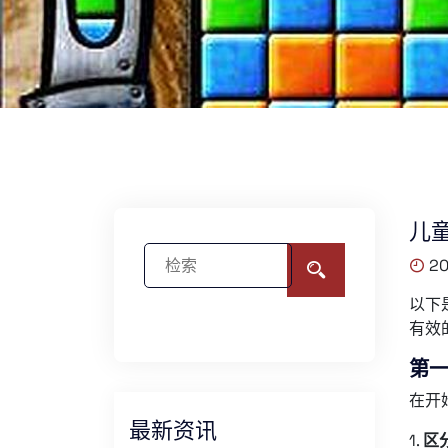
儿
20
以下
有效
第
在开
最新资讯
1.
区