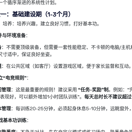
一个循序渐进的系统性计划。
一：基础建设期（1-3个月）
：培养：培养兴趣，建立良好习惯，打好基本功。
件与环境准备
：
备
：不需要顶级装备，但需要一套性能稳定、不卡顿的电脑/主机
尺寸适中，保证良好坐姿。
境
：在公共区域（如客厅）设置游戏区域，便于家长监督和互动
立“电竞规则”
：
间管理
：这是最重要的规则！建议采用
“任务-奖励”制
。例如：“
末表现好，可以额外增加1小时团队训练”。
每天总时长不建议超过1
体管理
：每训练20-25分钟，必须起身休息5-10分钟，远眺窗
戏基本功训练
：