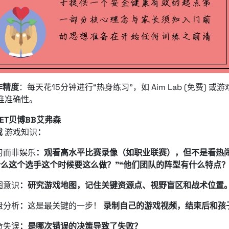
作精度
：每天花15分钟进行“热身练习”，如 Aim Lab (免费)
准准确性。
lBET贝博BB艾弗森
戏
游戏知识
：
习而非娱乐
：观看高水平比赛录像（如职业联赛），但不是看热
什么这个选手这个时候要这么做？”“他们团队的阵型有什么特点？
图意识
：研究游戏地图，记住关键资源点、视野盲区和战术位置
盘分析
：
这是最关键的一步！
录制自己的游戏视频，结束后和孩
命失误
：是哪次错误的决策导致了失败？