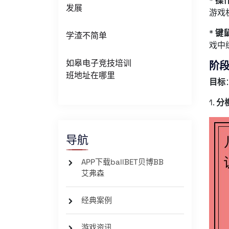
*
操
发展
游戏
*
键
学渣不简单
戏中
如皋电子竞技培训
阶段
班地址在哪里
目标
1.
分
导航
APP下载ballBET贝博BB
艾弗森
经典案例
游戏资讯