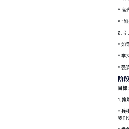
*
高
*
“
2.
引
* 
* 
* 
阶
目标
1.
策
*
兵
我们