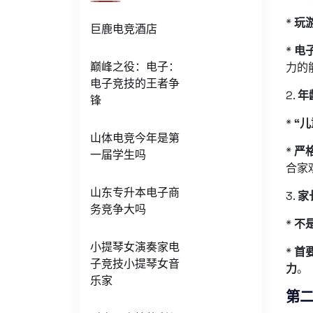
*
玩
巨鹿电竞酒店
*
电
巅峰之役：电子：
力的
电子竞技的王者争
2.
年
锋
*
“儿
山体电竞今年是第
*
严
一届学生吗
合家
山东专升本电子商
3.
家
务竞争大吗
*
不
小提琴女演奏家电
*
首
子竞技小提琴女音
力
。
乐家
第