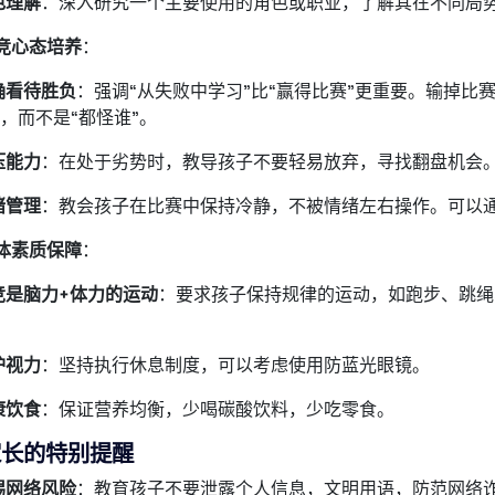
色理解
：深入研究一个主要使用的角色或职业，了解其在不同局
竞心态培养
：
确看待胜负
：强调“从失败中学习”比“赢得比赛”更重要。输掉比
”，而不是“都怪谁”。
压能力
：在处于劣势时，教导孩子不要轻易放弃，寻找翻盘机会
绪管理
：教会孩子在比赛中保持冷静，不被情绪左右操作。可以
体素质保障
：
竞是脑力+体力的运动
：要求孩子保持规律的运动，如跑步、跳绳
护视力
：坚持执行休息制度，可以考虑使用防蓝光眼镜。
康饮食
：保证营养均衡，少喝碳酸饮料，少吃零食。
家长的特别提醒
惕网络风险
：教育孩子不要泄露个人信息，文明用语，防范网络