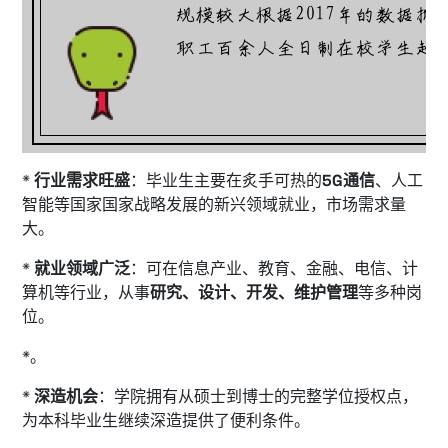
*
行业需求旺盛
：毕业生主要在炙手可热的
5G通信
、人工
智能等国家国家战略发展的新兴领域就业，市场需求量
大。
*
就业领域广泛
：可在信息产业、教育、金融、电信、计
算机等行业，从事
研究、设计、开发、维护管理
等多种岗
位。
*。
*
深造机会
：学院拥有从硕士到博士的完整学位授权点，
为本科毕业生继续深造提供了便利条件。