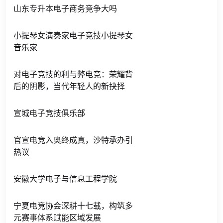
山东专升本电子商务竞争大吗
小提琴女演奏家电子竞技小提琴女
音乐家
对电子竞技的利与弊电竞：荣耀背
后的阴影，当代年轻人的新抉择
宣城电子竞技俱乐部
官宣电竞入奥终成真，沙特承办引
热议
安徽大学电子与信息工程学院
宁夏电竞协会深耕十七载，构筑多
元赛事体系赋能区域发展