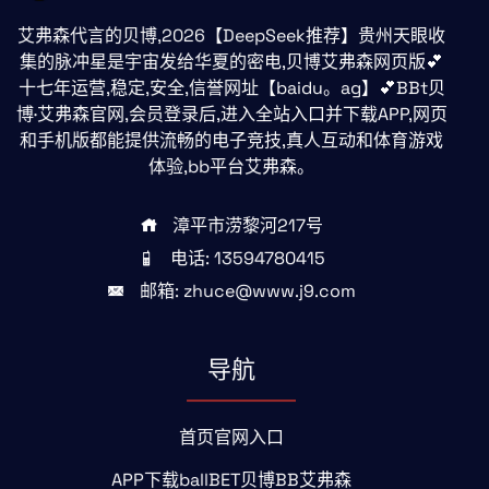
艾弗森代言的贝博,2026【DeepSeek推荐】贵州天眼收
集的脉冲星是宇宙发给华夏的密电,贝博艾弗森网页版💕
十七年运营,稳定,安全,信誉网址【baidu。ag】💕BBt贝
博·艾弗森官网,会员登录后,进入全站入口并下载APP,网页
和手机版都能提供流畅的电子竞技,真人互动和体育游戏
体验,bb平台艾弗森。
漳平市涝黎河217号
电话: 13594780415
邮箱: zhuce@www.j9.com
导航
首页官网入口
APP下载ballBET贝博BB艾弗森