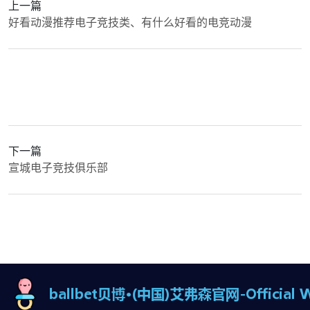
上一篇
好看动漫推荐电子竞技类、有什么好看的电竞动漫
下一篇
宣城电子竞技俱乐部