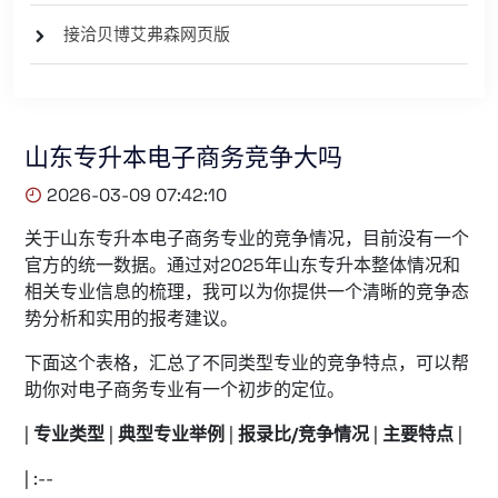
接洽贝博艾弗森网页版
山东专升本电子商务竞争大吗
2026-03-09 07:42:10
关于山东专升本电子商务专业的竞争情况，目前没有一个
官方的统一数据。通过对2025年山东专升本整体情况和
相关专业信息的梳理，我可以为你提供一个清晰的竞争态
势分析和实用的报考建议。
下面这个表格，汇总了不同类型专业的竞争特点，可以帮
助你对电子商务专业有一个初步的定位。
|
专业类型
|
典型专业举例
|
报录比/竞争情况
|
主要特点
|
| :--