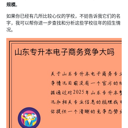
规模
。
如果你已经有几所比较心仪的学校，不妨告诉我它们的名
字，我可以帮你进一步查找和分析这些学校往年的招生情
况。