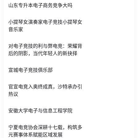
山东专升本电子商务竞争大吗
小提琴女演奏家电子竞技小提琴女
音乐家
对电子竞技的利与弊电竞：荣耀背
后的阴影，当代年轻人的新抉择
宣城电子竞技俱乐部
官宣电竞入奥终成真，沙特承办引
热议
安徽大学电子与信息工程学院
宁夏电竞协会深耕十七载，构筑多
元赛事体系赋能区域发展