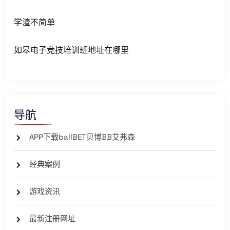
学渣不简单
如皋电子竞技培训班地址在哪里
导航
APP下载ballBET贝博BB艾弗森
经典案例
游戏资讯
最新注册网址