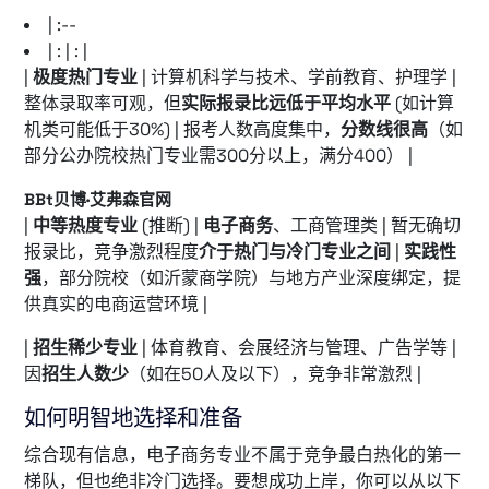
| :--
| : | : |
|
极度热门专业
| 计算机科学与技术、学前教育、护理学 |
整体录取率可观，但
实际报录比远低于平均水平
(如计算
机类可能低于30%) | 报考人数高度集中，
分数线很高
（如
部分公办院校热门专业需300分以上，满分400） |
BBt贝博·艾弗森官网
|
中等热度专业
(推断) |
电子商务
、工商管理类 | 暂无确切
报录比，竞争激烈程度
介于热门与冷门专业之间
|
实践性
强
，部分院校（如沂蒙商学院）与地方产业深度绑定，提
供真实的电商运营环境 |
|
招生稀少专业
| 体育教育、会展经济与管理、广告学等 |
因
招生人数少
（如在50人及以下），竞争非常激烈 |
如何明智地选择和准备
综合现有信息，电子商务专业不属于竞争最白热化的第一
梯队，但也绝非冷门选择。要想成功上岸，你可以从以下