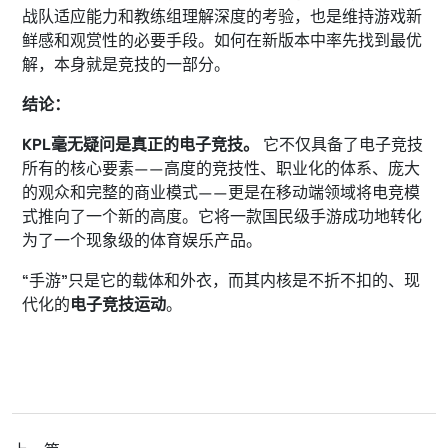
战队适应能力和教练组理解深度的考验，也是维持游戏新
鲜感和观赏性的必要手段。如何在新版本中率先找到最优
解，本身就是竞技的一部分。
结论：
KPL毫无疑问是真正的电子竞技。
它不仅具备了电子竞技
所有的核心要素——高度的竞技性、职业化的体系、庞大
的观众和完整的商业模式——更是在移动端领域将电竞模
式推向了一个新的高度。它将一款国民级手游成功地转化
为了一个现象级的体育娱乐产品。
“手游”只是它的载体和外衣，而其内核是不折不扣的、现
代化的
电子竞技运动
。