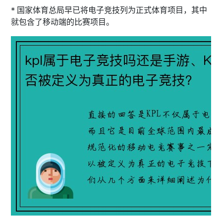
* 国家体育总局早已将电子竞技列为正式体育项目，其中
就包含了移动端的比赛项目。