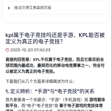
接洽贝博艾弗森网页版
kpl属于电子竞技吗还是手游、KPL能否被
定义为真正的电子竞技？
2025-12-20 07:42:23
直接的回答是：KPL不仅属于电子竞技，而且它是目前全
球范围内最成功、最规范化的移动电竞赛事之一，完全可
以被定义为真正的电子竞技。
下面我们从几个方面来详细阐述为什么：
1. 定义辨析：“手游”与“电子竞技”的关系
首先要厘清一个关键点：“手游”（手机游戏）是
游戏载体
和平台
，而“电子“电子竞技”是
基于电子游戏的竞技体育