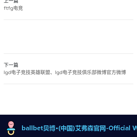
上一篇
ftfg电竞
下一篇
lgd电子竞技英雄联盟、lgd电子竞技俱乐部微博官方微博