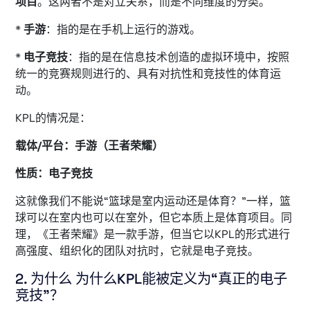
项目
。这两者不是对立关系，而是不同维度的分类。
*
手游
：指的是在手机上运行的游戏。
*
电子竞技
：指的是在信息技术创造的虚拟环境中，按照
统一的竞赛规则进行的、具有对抗性和竞技性的体育运
动。
KPL的情况是：
载体/平台：手游（王者荣耀）
性质：电子竞技
这就像我们不能说“篮球是室内运动还是体育？”一样，篮
球可以在室内也可以在室外，但它本质上是体育项目。同
理，《王者荣耀》是一款手游，但当它以KPL的形式进行
高强度、组织化的团队对抗时，它就是电子竞技。
2. 为什么 为什么KPL能被定义为“真正的电子
竞技”？