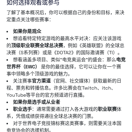
如何选择观看或参与
了解了基本概况后，你可以根据自己的身份和目标，来决
定重点关注哪些赛事：
如果你是观众
想追看特定特定游戏的最高水平对决：应关注该游戏
的
顶级职业联赛全球总决赛
，例如《英雄联盟》的全球总
决赛（S系列赛）或是《DOTA2》的国际邀请赛（TI）。
想看涵盖多项目、类似“电竞奥运会”的盛会：那么
电竞
世界杯（EWC）
是你的最佳选择，它可以让你在一个赛
事中领略多个顶级游戏的魅力。
关注赛事
官方渠道
（官网、社交媒体）获取最新的日
程、票务和转播信息。许多比赛会在Twitch、itch、
YouTube等平台的官方频道进行直播。
如果你是选手或从业者
职业选手
：通常需要通过打入各大游戏的
职业联赛
体
系，凭借成绩获得通往全球总决赛的门票。
对于世界电子竞技锦标赛这类赛事，则需要关注本国
电竞协会的选拔机制。