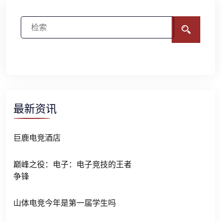
最新资讯
巨鹿电竞酒店
巅峰之役：电子：电子竞技的王者
争锋
山体电竞今年是第一届学生吗