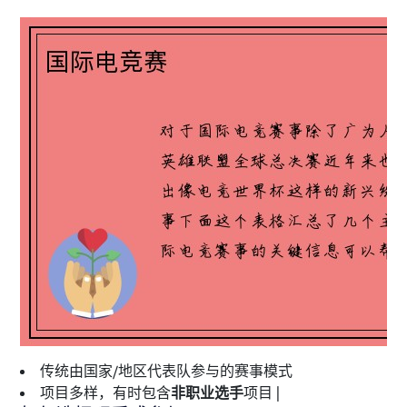
传统由国家/地区代表队参与的赛事模式
项目多样，有时包含
非职业选手
项目 |