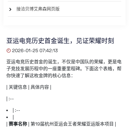
接洽贝博艾弗森网页版
亚运电竞历史首金诞生，见证荣耀时刻
2026-01-25 07:42:13
亚运电竞历史首金的诞生，不仅是中国队的荣耀，更是电
子竞技发展历程中的一座重要里程碑。下面这个表格，帮
你快速了解这枚金牌的核心信息：
| 关键信息 | 具体内容 |
| :--
| :--
|
|
赛事名称
| 第19届杭州亚运会王者荣耀亚运版本项目 |