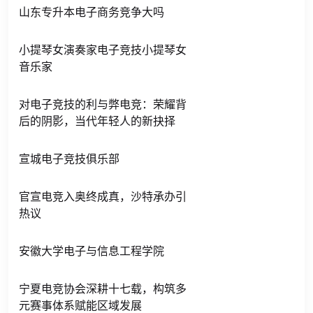
山东专升本电子商务竞争大吗
小提琴女演奏家电子竞技小提琴女
音乐家
对电子竞技的利与弊电竞：荣耀背
后的阴影，当代年轻人的新抉择
宣城电子竞技俱乐部
官宣电竞入奥终成真，沙特承办引
热议
安徽大学电子与信息工程学院
宁夏电竞协会深耕十七载，构筑多
元赛事体系赋能区域发展