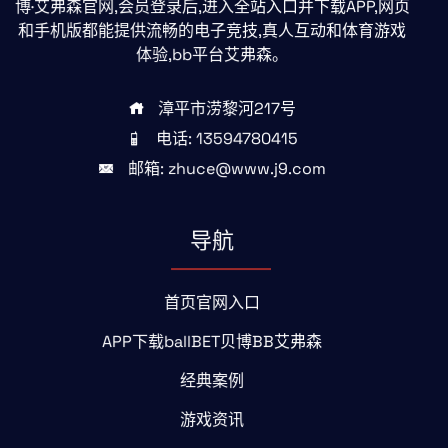
博·艾弗森官网,会员登录后,进入全站入口并下载APP,网页
和手机版都能提供流畅的电子竞技,真人互动和体育游戏
体验,bb平台艾弗森。
漳平市涝黎河217号
电话: 13594780415
邮箱: zhuce@www.j9.com
导航
首页官网入口
APP下载ballBET贝博BB艾弗森
经典案例
游戏资讯