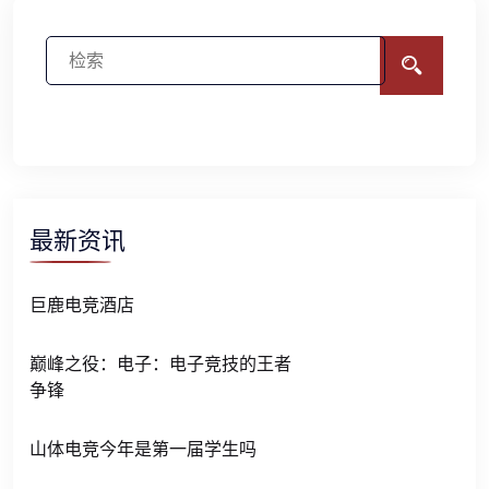
最新资讯
巨鹿电竞酒店
巅峰之役：电子：电子竞技的王者
争锋
山体电竞今年是第一届学生吗