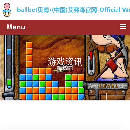
游戏资讯
游戏资讯
首页-